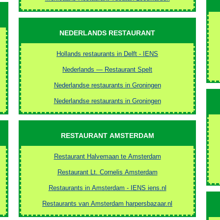
NEDERLANDS RESTAURANT
Hollands restaurants in Delft - IENS
Nederlands — Restaurant Spelt
Nederlandse restaurants in Groningen
Nederlandse restaurants in Groningen
RESTAURANT AMSTERDAM
Restaurant Halvemaan te Amsterdam
Restaurant Lt. Cornelis Amsterdam
Restaurants in Amsterdam - IENS iens.nl
Restaurants van Amsterdam harpersbazaar.nl