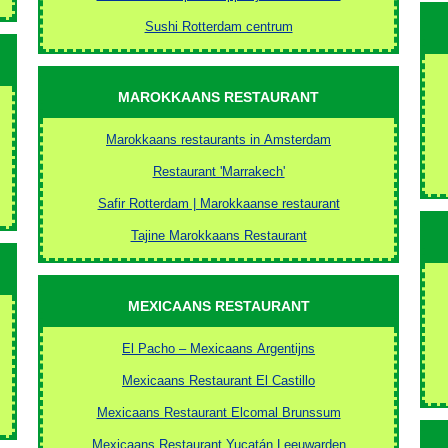
Sushi Rotterdam centrum
MAROKKAANS RESTAURANT
Marokkaans restaurants in Amsterdam
Restaurant 'Marrakech'
Safir Rotterdam | Marokkaanse restaurant
Tajine Marokkaans Restaurant
MEXICAANS RESTAURANT
El Pacho – Mexicaans Argentijns
Mexicaans Restaurant El Castillo
Mexicaans Restaurant Elcomal Brunssum
Mexicaans Restaurant Yucatán Leeuwarden