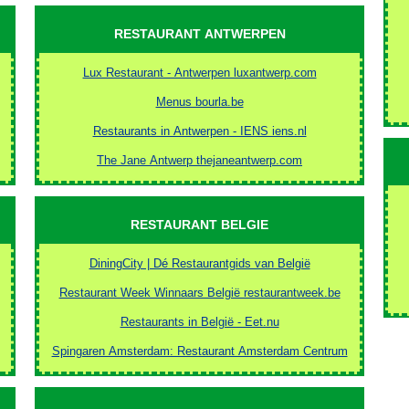
RESTAURANT ANTWERPEN
Lux Restaurant - Antwerpen luxantwerp.com
Menus bourla.be
Restaurants in Antwerpen - IENS iens.nl
The Jane Antwerp thejaneantwerp.com
RESTAURANT BELGIE
DiningCity | Dé Restaurantgids van België
Restaurant Week Winnaars België restaurantweek.be
Restaurants in België - Eet.nu
Spingaren Amsterdam: Restaurant Amsterdam Centrum