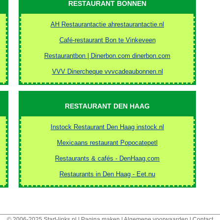
RESTAURANT BONNEN
AH Restaurantactie ahrestaurantactie.nl
Café-restaurant Bon te Vinkeveen
Restaurantbon | Dinerbon.com dinerbon.com
VVV Dinercheque vvvcadeaubonnen.nl
RESTAURANT DEN HAAG
Instock Restaurant Den Haag instock.nl
Mexicaans restaurant Popocatepetl
Restaurants & cafés - DenHaag.com
Restaurants in Den Haag - Eet.nu
© 2006-2025
Start-links.nl
|
Pagina maken
|
Algemene voorwaarden
|
Contact